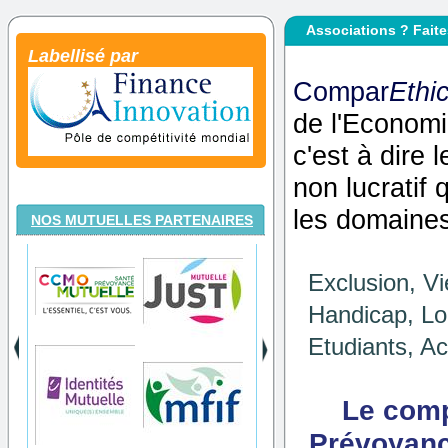
Associations ? Fait
Labellisé par
Compar
Ethi
de l'Economi
c'est à dire 
non lucratif 
les domaines
NOS MUTUELLES PARTENAIRES
Exclusion, Vi
Handicap, Lo
Etudiants, Act
Le comp
Prévoyanc