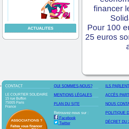
financer 
Solid
Pour 100 eu
ACTUALITES
25 euros so
CONTACT
QUI SOMMES-NOUS?
ILS PARLEN
LE COURTIER SOLIDAIRE
MENTIONS LÉGALES
ACCÈS PAR
15 rue Buffon
75005 Paris
PLAN DU SITE
NOUS CONT
France
Retrouvez-nous sur :
POLITIQUE 
Facebook
DÉCRET DU 2
Twitter