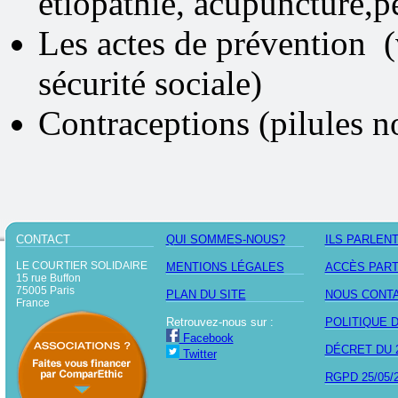
étiopathie, acupuncture,p
Les actes de prévention (
sécurité sociale)
Contraceptions (pilules n
CONTACT
QUI SOMMES-NOUS?
ILS PARLEN
LE COURTIER SOLIDAIRE
MENTIONS LÉGALES
ACCÈS PAR
15 rue Buffon
75005 Paris
PLAN DU SITE
NOUS CONT
France
Retrouvez-nous sur :
POLITIQUE 
Facebook
DÉCRET DU 2
Twitter
RGPD 25/05/