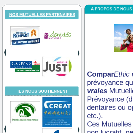
A PROPOS DE NOUS
NOS MUTUELLES PARTENAIRES
Compar
Ethic
prévoyance qu
vraies
Mutuelle
ILS NOUS SOUTIENNENT
Prévoyance (déc
dentaires ou op
etc.).
Ces Mutuelles 
non lucratif, p