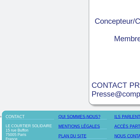
Concepteur/Cr
Membre
CONTACT PR
Presse@compa
CONTACT
QUI SOMMES-NOUS?
ILS PARLEN
LE COURTIER SOLIDAIRE
MENTIONS LÉGALES
ACCÈS PAR
15 rue Buffon
75005 Paris
PLAN DU SITE
NOUS CONT
France