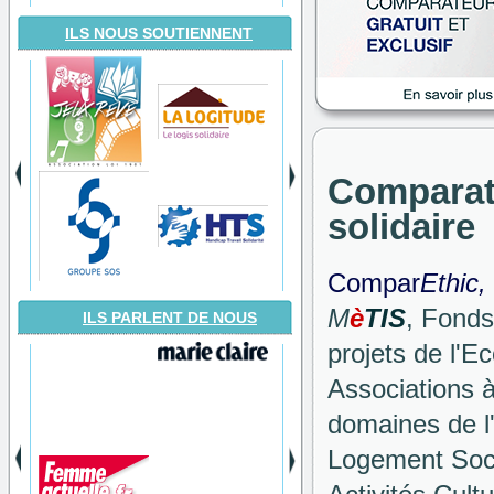
ILS NOUS SOUTIENNENT
Comparate
solidaire
Compar
Ethic,
M
è
TIS
, Fonds
ILS PARLENT DE NOUS
projets de l'Ec
Associations à
domaines de l
Logement Soci