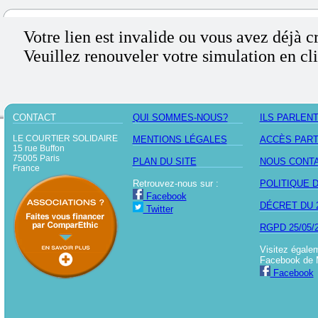
Votre lien est invalide ou vous avez déjà c
Veuillez renouveler votre simulation en cli
CONTACT
QUI SOMMES-NOUS?
ILS PARLEN
LE COURTIER SOLIDAIRE
MENTIONS LÉGALES
ACCÈS PAR
15 rue Buffon
75005 Paris
PLAN DU SITE
NOUS CONT
France
Retrouvez-nous sur :
POLITIQUE 
Facebook
DÉCRET DU 2
Twitter
RGPD 25/05/
Visitez égale
Facebook de 
Facebook