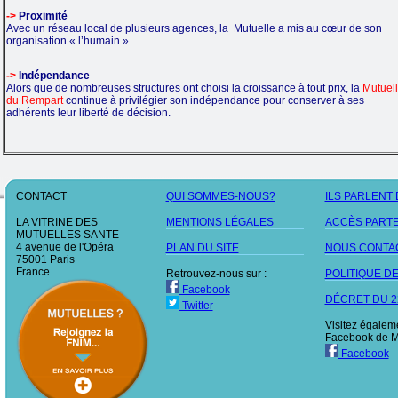
->
Proximité
Avec un réseau local de plusieurs agences, la Mutuelle a mis au cœur de son
organisation « l’humain »
->
Indépendance
Alors que de nombreuses structures ont choisi la croissance à tout prix, la
Mutuel
du Rempart
continue à privilégier son indépendance pour conserver à ses
adhérents leur liberté de décision.
CONTACT
QUI SOMMES-NOUS?
ILS PARLENT
LA VITRINE DES
MENTIONS LÉGALES
ACCÈS PART
MUTUELLES SANTE
4 avenue de l'Opéra
PLAN DU SITE
NOUS CONTA
75001 Paris
France
Retrouvez-nous sur :
POLITIQUE D
Facebook
DÉCRET DU 22
Twitter
Visitez égalem
Facebook de M
Facebook