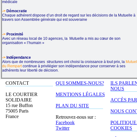
médicale
->
Démocratie
Chaque adhérent dispose d’un droit de regard sur les décisions de la Mutuelle à
travers son Assemblée générale qui est souveraine
->
Proximité
Avec un réseau local de 10 agences, la Mutuelle a mis au cœur de son
organisation « l’humain »
->
Indépendance
Alors que de nombreuses structures ont choisi la croissance à tout prix, la
Mutuel
du Rempart
continue à privilégier son indépendance pour conserver à ses
adhérents leur liberté de décision.
CONTACT
QUI SOMMES-NOUS?
ILS PARLE
NOUS
LE COURTIER
MENTIONS LÉGALES
SOLIDAIRE
ACCÈS PA
15 rue Buffon
PLAN DU SITE
75005 Paris
NOUS CON
France
Retrouvez-nous sur :
Facebook
POLITIQUE
Twitter
COOKIES