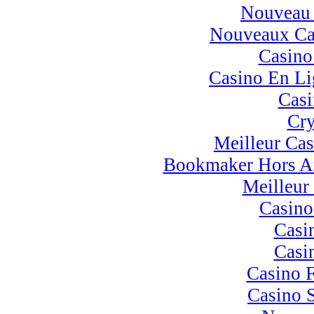
Nouveau 
Nouveaux Ca
Casino
Casino En Li
Casi
Cry
Meilleur Ca
Bookmaker Hors Ar
Meilleur
Casino
Casi
Casi
Casino 
Casino S