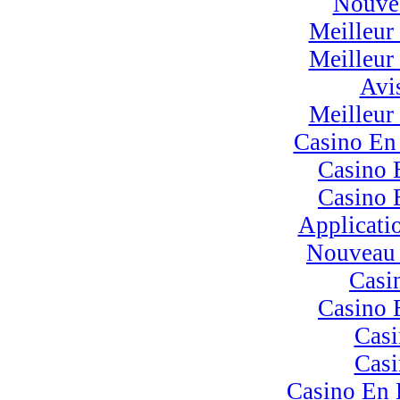
Nouve
Meilleur
Meilleur
Avi
Meilleur
Casino En
Casino 
Casino 
Applicati
Nouveau 
Casi
Casino 
Casi
Casi
Casino En 