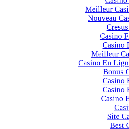
Casino
Meilleur Cas
Nouveau Cas
Cresus
Casino F
Casino 
Meilleur C
Casino En Lign
Bonus C
Casino 
Casino 
Casino E
Casi
Site C
Best 