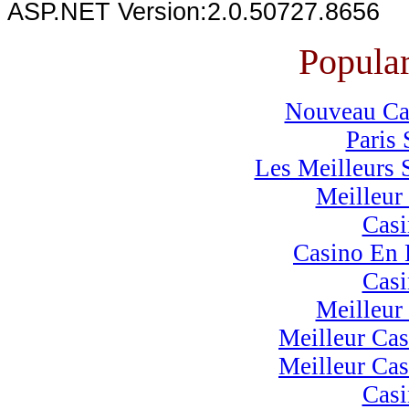
ASP.NET Version:2.0.50727.8656
Popular
Nouveau Ca
Paris 
Les Meilleurs 
Meilleur
Casi
Casino En 
Casi
Meilleur
Meilleur Ca
Meilleur Ca
Casi