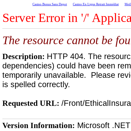
Casino Bonus Sans Depot
Casino En Ligne Retrait Immédiat
Meil
Server Error in '/' Applic
The resource cannot be fou
HTTP 404. The resource 
Description:
dependencies) could have been remo
temporarily unavailable. Please rev
is spelled correctly.
/Front/EthicalInsur
Requested URL:
Microsoft .NET
Version Information: